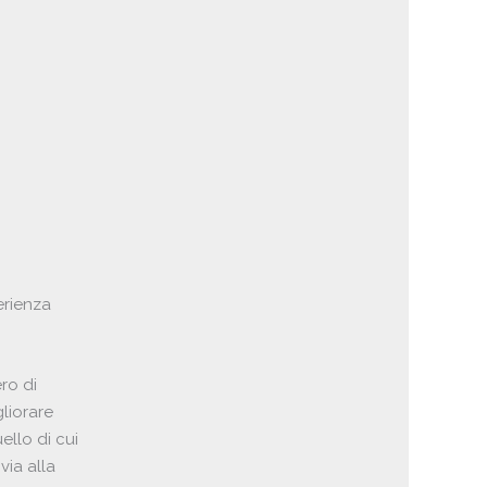
erienza
ero di
gliorare
ello di cui
via alla