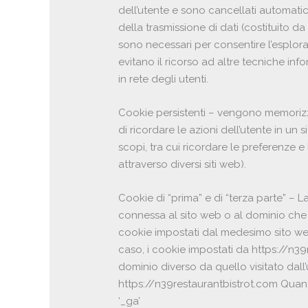
dell’utente e sono cancellati automatic
della trasmissione di dati (costituito d
sono necessari per consentire l’esploraz
evitano il ricorso ad altre tecniche in
in rete degli utenti.
Cookie persistenti – vengono memorizzat
di ricordare le azioni dell’utente in un s
scopi, tra cui ricordare le preferenze e 
attraverso diversi siti web).
Cookie di “prima” e di “terza parte” – L
connessa al sito web o al dominio che u
cookie impostati dal medesimo sito web v
caso, i cookie impostati da https://n39
dominio diverso da quello visitato dall’
https://n39restaurantbistrot.com Quan
‘_ga’