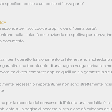
sto specifico cookie è un cookie di “terza parte”.
vacy
e risponde per i soli cookie propri, cioè di “prima parte”;
ientrano nella titolarità delle aziende di rispettiva pertinenza, in
to documento.
ari per il corretto funzionamento di Internet e non richiedono 
r garantire che il contenuto di una pagina venga caricata in 
lavoro tra diversi computer oppure quelli volti a garantire la sic
lmente necessari o importanti, ma non sono strettamente indisp
te.
che per la raccolta del consenso dell’utente: una modalità è la 
blicato sulla pagina di accesso al sito e che dà evidenza dell’