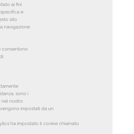
ato ai fini
 specifica e
esto sito
lla navigazione
r e consentono
di
rettamente
stanza, sono i
: nel nostro
he vengono impostati da un
ytics ha impostato il cookie chiamato