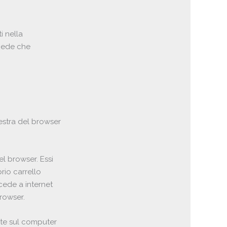
i nella
hiede che
estra del browser
l browser. Essi
rio carrello
cede a internet
rowser.
nte sul computer