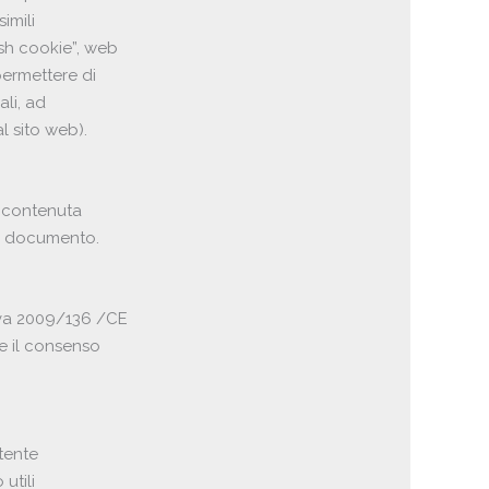
imili
sh cookie”, web
permettere di
ali, ad
l sito web).
a contenuta
ale documento.
tiva 2009/136 /CE
re il consenso
utente
utili