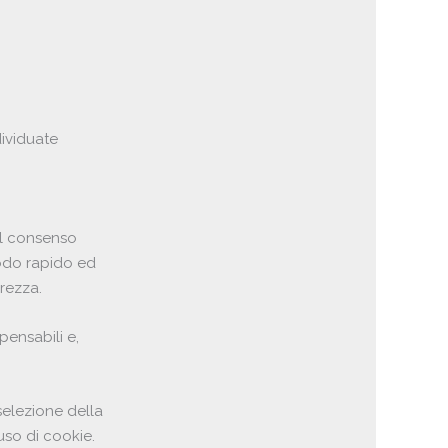
dividuate
il consenso
modo rapido ed
urezza.
ensabili e,
selezione della
uso di cookie.