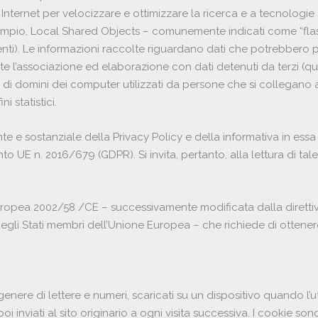
 Internet per velocizzare e ottimizzare la ricerca e a tecnologie s
empio, Local Shared Objects – comunemente indicati come “fla
enti). Le informazioni raccolte riguardano dati che potrebbero 
ante l’associazione ed elaborazione con dati detenuti da terzi (qu
mi di domini dei computer utilizzati da persone che si collegano a
i statistici.
e e sostanziale della Privacy Policy e della informativa in ess
to UE n. 2016/679 (GDPR). Si invita, pertanto, alla lettura di t
 Europea 2002/58 /CE – successivamente modificata dalla diret
 degli Stati membri dell’Unione Europea – che richiede di ottene
 genere di lettere e numeri, scaricati su un dispositivo quando l’
inviati al sito originario a ogni visita successiva. I cookie sono 