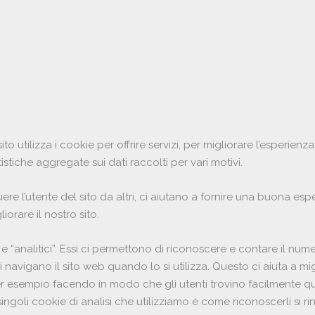
to utilizza i cookie per offrire servizi, per migliorare l’esperienza
istiche aggregate sui dati raccolti per vari motivi.
re l’utente del sito da altri, ci aiutano a fornire una buona esp
iorare il nostro sito.
 e “analitici”. Essi ci permettono di riconoscere e contare il num
ri navigano il sito web quando lo si utilizza. Questo ci aiuta a mi
 per esempio facendo in modo che gli utenti trovino facilmente qu
ngoli cookie di analisi che utilizziamo e come riconoscerli si rin