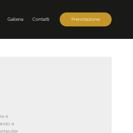
Galleria
Contatti
Prenotazione
re e
uando si
 computer