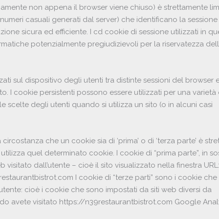
amente non appena il browser viene chiuso) è strettamente limit
a numeri casuali generati dal server) che identificano la sessione
ione sicura ed efficiente. I cd cookie di sessione utilizzati in qu
formatiche potenzialmente pregiudizievoli per la riservatezza de
i sul dispositivo degli utenti tra distinte sessioni del browse
ito. I cookie persistenti possono essere utilizzati per una varietà 
le scelte degli utenti quando si utilizza un sito (o in alcuni casi
a circostanza che un cookie sia di ‘prima’ o di ‘terza parte’ è st
tilizza quel determinato cookie. I cookie di “prima parte”, in so
isitato dall’utente – cioè il sito visualizzato nella finestra URL
restaurantbistrot.com I cookie di “terze parti” sono i cookie c
utente: cioè i cookie che sono impostati da siti web diversi da
do avete visitato https://n39restaurantbistrot.com Google Anal