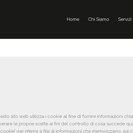
Home
Chi Siamo
Servizi
o sito web utilizza i cookie al fine di fornire informazioni chia
operare le proprie scelte ai fini del controllo di cosa succede q
 ‘cookie’ per riferirsi a file di informazioni che memorizzano, sul