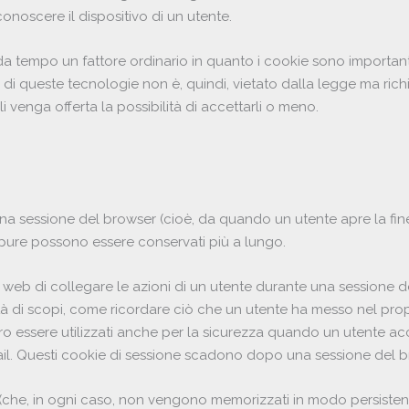
noscere il dispositivo di un utente.
è da tempo un fattore ordinario in quanto i cookie sono important
izzo di queste tecnologie non è, quindi, vietato dalla legge ma ric
i venga offerta la possibilità di accettarli o meno.
una sessione del browser (cioè, da quando un utente apre la fin
pure possono essere conservati più a lungo.
 web di collegare le azioni di un utente durante una sessione de
tà di scopi, come ricordare ciò che un utente ha messo nel prop
ero essere utilizzati anche per la sicurezza quando un utente ac
mail. Questi cookie di sessione scadono dopo una sessione del b
e (che, in ogni caso, non vengono memorizzati in modo persiste