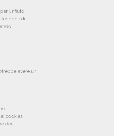
r il rifiuto
ntendogli di
ivando
potrebbe avere un
osì
dei cookies
ne dei